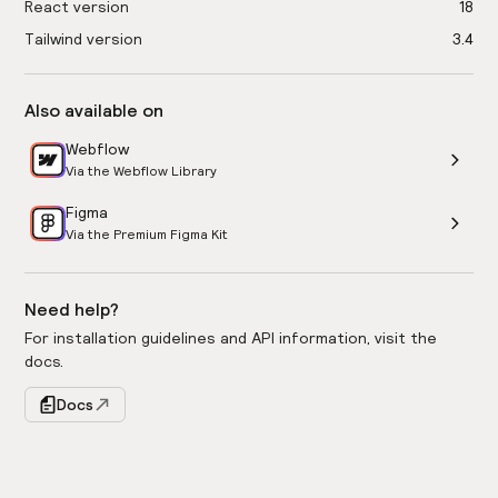
React version
18
Tailwind version
3.4
Also available on
Webflow
Via the Webflow Library
Figma
Via the Premium Figma Kit
Need help?
For installation guidelines and API information, visit the
docs.
Docs