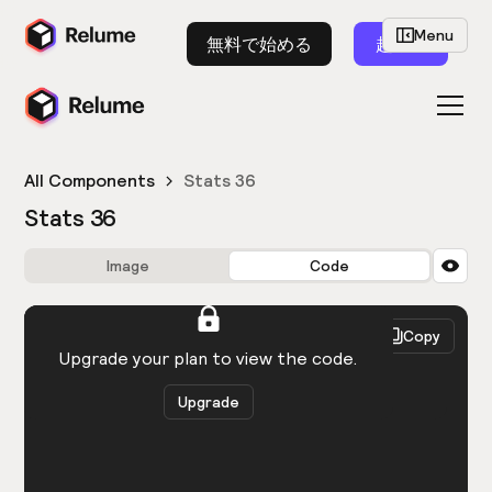
Menu
無料で始める
起動
All Components
Stats 36
Stats 36
Image
Code
HTML
React
Copy
You need to be logged in to view the code.
Upgrade your plan to view the code.
Upgrade
Get the code