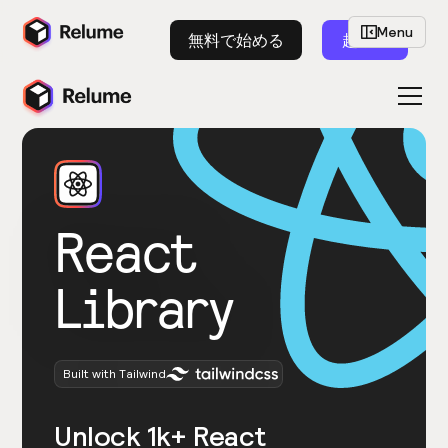
Menu
無料で始める
起動
React
Library
Built with Tailwind
Unlock 1k+ React