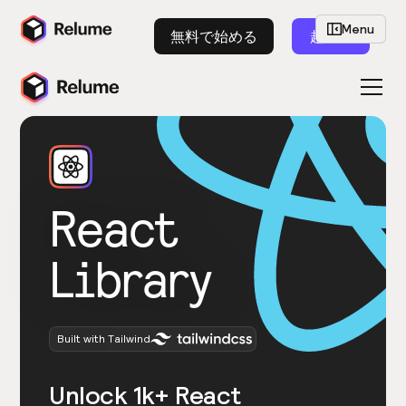
Menu
無料で始める
起動
React
Library
Built with Tailwind
Unlock 1k+ React