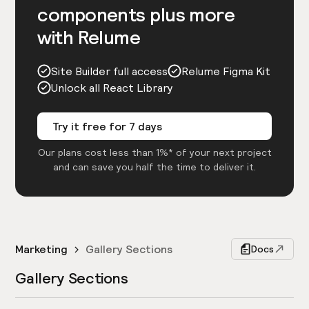
components plus more
with Relume
Site Builder full access
Relume Figma Kit
Unlock all React Library
Try it free for 7 days
Our plans cost less than 1%* of your next project
and can save you half the time to deliver it.
Marketing
Gallery Sections
Docs
Gallery Sections