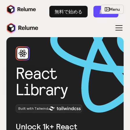
Menu
無料で始める
起動
React
Library
Built with Tailwind
Unlock 1k+ React