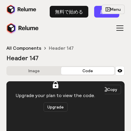
Menu
無料で始める
起動
All Components
Header 147
Header 147
Image
Code
HTML
React
Copy
You need to be logged in to view the code.
Upgrade your plan to view the code.
Upgrade
Get the code