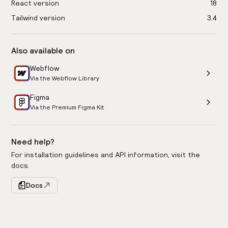
React version
18
Tailwind version
3.4
Also available on
Webflow
Via the Webflow Library
Figma
Via the Premium Figma Kit
Need help?
For installation guidelines and API information, visit the
docs.
Docs