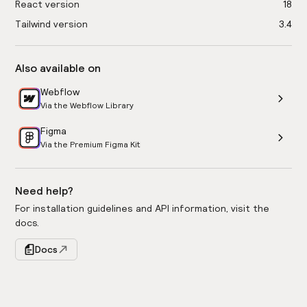
React version
18
Tailwind version
3.4
Also available on
Webflow
Via the Webflow Library
Figma
Via the Premium Figma Kit
Need help?
For installation guidelines and API information, visit the
docs.
Docs