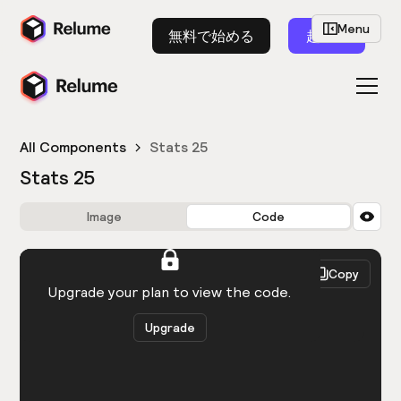
Menu
無料で始める
起動
All Components
Stats 25
Stats 25
Image
Code
HTML
React
Copy
You need to be logged in to view the code.
Upgrade your plan to view the code.
Upgrade
Get the code