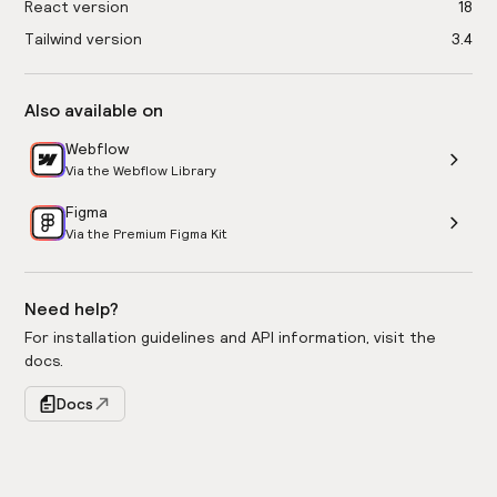
React version
18
Tailwind version
3.4
Also available on
Webflow
Via the Webflow Library
Figma
Via the Premium Figma Kit
Need help?
For installation guidelines and API information, visit the
docs.
Docs