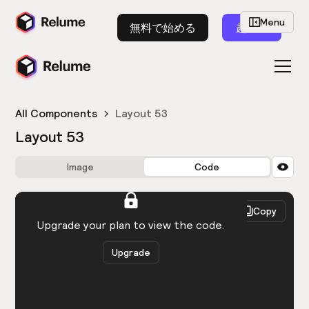
Menu
無料で始める
起動
All Components
Layout 53
Layout 53
Image
Code
HTML
React
Copy
You need to be logged in to view the code.
Upgrade your plan to view the code.
Upgrade
Get the code