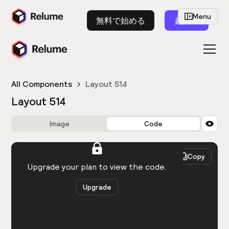
Menu
無料で始める
起動
All Components
Layout 514
Layout 514
Image
Code
HTML
React
Copy
You need to be logged in to view the code.
Upgrade your plan to view the code.
Upgrade
Get the code