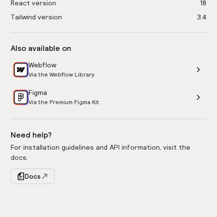
React version
18
Tailwind version
3.4
Also available on
Webflow
Via the Webflow Library
Figma
Via the Premium Figma Kit
Need help?
For installation guidelines and API information, visit the
docs.
Docs