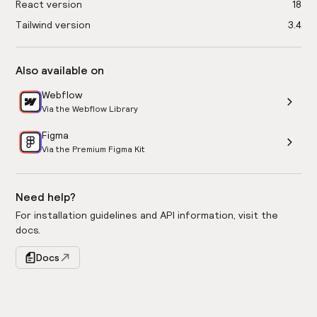
React version
18
Tailwind version
3.4
Also available on
Webflow
Via the Webflow Library
Figma
Via the Premium Figma Kit
Need help?
For installation guidelines and API information, visit the
docs.
Docs