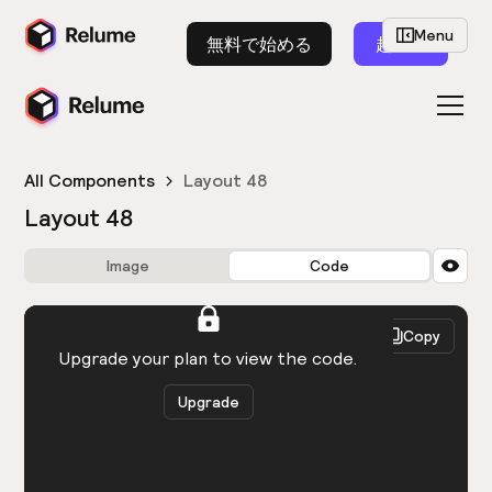
Menu
無料で始める
起動
All Components
Layout 48
Layout 48
Image
Code
HTML
React
Copy
You need to be logged in to view the code.
Upgrade your plan to view the code.
Upgrade
Get the code