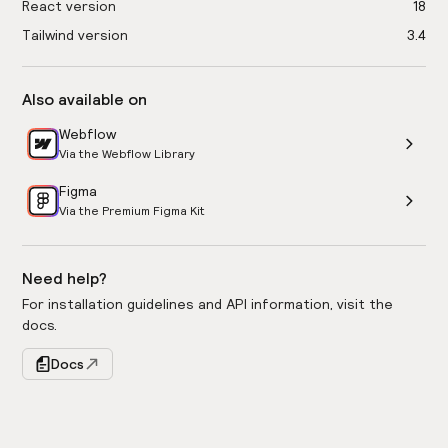
React version
18
Tailwind version
3.4
Also available on
Webflow
Via the Webflow Library
Figma
Via the Premium Figma Kit
Need help?
For installation guidelines and API information, visit the
docs.
Docs