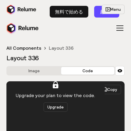
Menu
無料で始める
起動
All Components
Layout 336
Layout 336
Image
Code
HTML
React
Copy
You need to be logged in to view the code.
Upgrade your plan to view the code.
Upgrade
Get the code