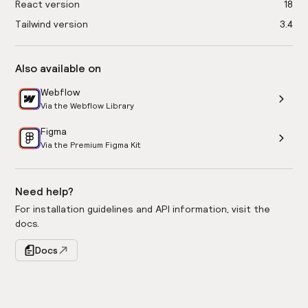
React version
18
Tailwind version
3.4
Also available on
Webflow
Via the Webflow Library
Figma
Via the Premium Figma Kit
Need help?
For installation guidelines and API information, visit the
docs.
Docs