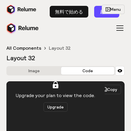
Menu
無料で始める
起動
All Components
Layout 32
Layout 32
Image
Code
HTML
React
Copy
You need to be logged in to view the code.
Upgrade your plan to view the code.
Upgrade
Get the code