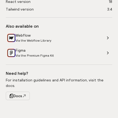
React version
18
Tailwind version
3.4
Also available on
Webflow
Via the Webflow Library
Figma
Via the Premium Figma Kit
Need help?
For installation guidelines and API information, visit the
docs.
Docs