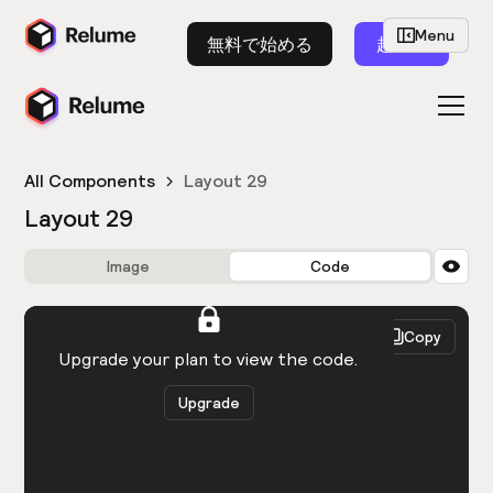
Menu
無料で始める
起動
All Components
Layout 29
Layout 29
Image
Code
HTML
React
Copy
You need to be logged in to view the code.
Upgrade your plan to view the code.
Upgrade
Get the code