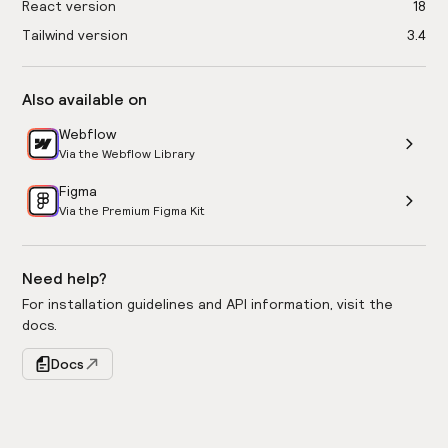
React version
18
Tailwind version
3.4
Also available on
Webflow
Via the Webflow Library
Figma
Via the Premium Figma Kit
Need help?
For installation guidelines and API information, visit the
docs.
Docs