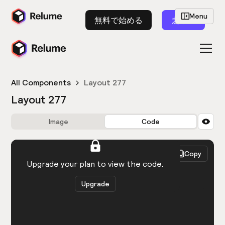
Menu
無料で始める
起動
All Components
Layout 277
Layout 277
Image
Code
HTML
React
Copy
You need to be logged in to view the code.
Upgrade your plan to view the code.
Upgrade
Get the code