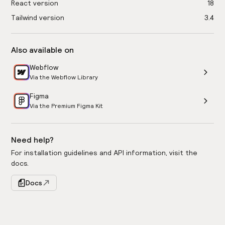
React version
18
Tailwind version
3.4
Also available on
Webflow
Via the Webflow Library
Figma
Via the Premium Figma Kit
Need help?
For installation guidelines and API information, visit the
docs.
Docs