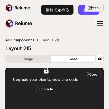
Menu
無料で始める
起動
All Components
Layout 215
Layout 215
Image
Code
HTML
React
Copy
You need to be logged in to view the code.
Upgrade your plan to view the code.
Upgrade
Get the code