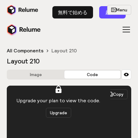
Menu
無料で始める
起動
All Components
Layout 210
Layout 210
Image
Code
HTML
React
Copy
You need to be logged in to view the code.
Upgrade your plan to view the code.
Upgrade
Get the code