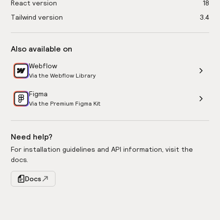
React version
18
Tailwind version
3.4
Also available on
Webflow
Via the Webflow Library
Figma
Via the Premium Figma Kit
Need help?
For installation guidelines and API information, visit the
docs.
Docs