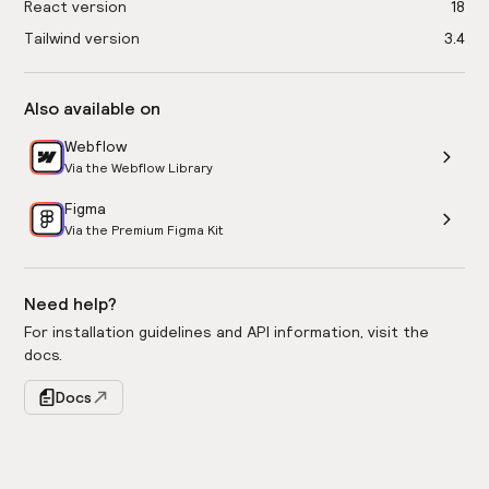
React version
18
Tailwind version
3.4
Also available on
Webflow
Via the Webflow Library
Figma
Via the Premium Figma Kit
Need help?
For installation guidelines and API information, visit the
docs.
Docs