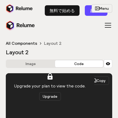
Menu
無料で始める
起動
All Components
Layout 2
Layout 2
Image
Code
HTML
React
Copy
You need to be logged in to view the code.
Upgrade your plan to view the code.
Upgrade
Get the code