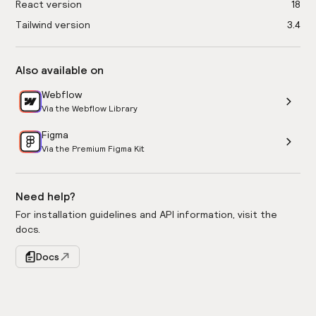
React version
18
Tailwind version
3.4
Also available on
Webflow
Via the Webflow Library
Figma
Via the Premium Figma Kit
Need help?
For installation guidelines and API information, visit the
docs.
Docs