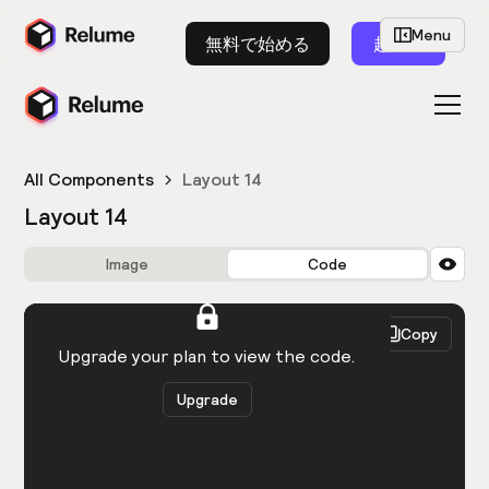
Menu
無料で始める
起動
All Components
Layout 14
Layout 14
Image
Code
HTML
React
Copy
You need to be logged in to view the code.
Upgrade your plan to view the code.
Upgrade
Get the code