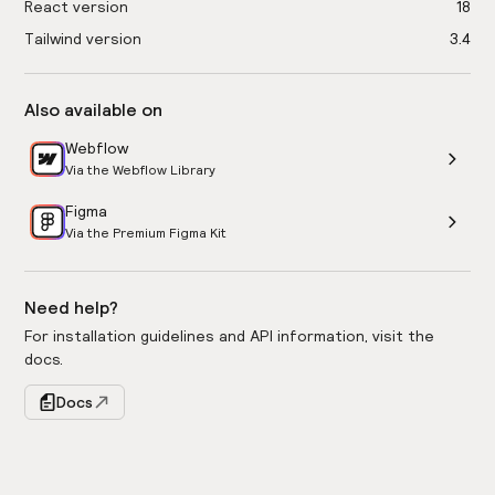
React version
18
Tailwind version
3.4
Also available on
Webflow
Via the Webflow Library
Figma
Via the Premium Figma Kit
Need help?
For installation guidelines and API information, visit the
docs.
Docs