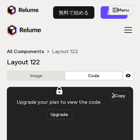
Menu
無料で始める
起動
All Components
Layout 122
Layout 122
Image
Code
HTML
React
Copy
You need to be logged in to view the code.
Upgrade your plan to view the code.
Upgrade
Get the code