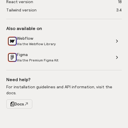
React version
18
Tailwind version
3.4
Also available on
Webflow
Via the Webflow Library
Figma
Via the Premium Figma Kit
Need help?
For installation guidelines and API information, visit the
docs.
Docs