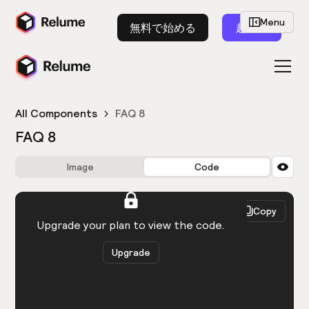
Menu
無料で始める
起動
All Components
FAQ 8
FAQ 8
Image
Code
HTML
React
Copy
You need to be logged in to view the code.
Upgrade your plan to view the code.
Upgrade
Get the code