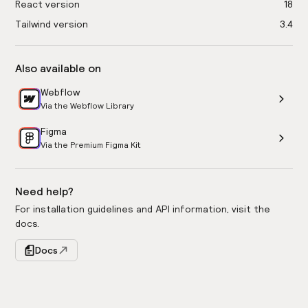
React version
18
Tailwind version
3.4
Also available on
Webflow
Via the Webflow Library
Figma
Via the Premium Figma Kit
Need help?
For installation guidelines and API information, visit the
docs.
Docs