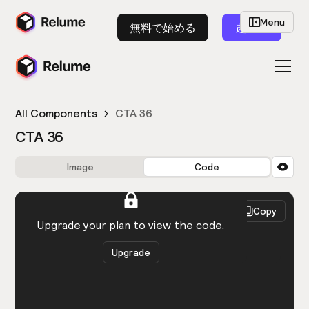
Menu
無料で始める
起動
All Components
CTA 36
CTA 36
Image
Code
HTML
React
Copy
You need to be logged in to view the code.
Upgrade your plan to view the code.
Upgrade
Get the code