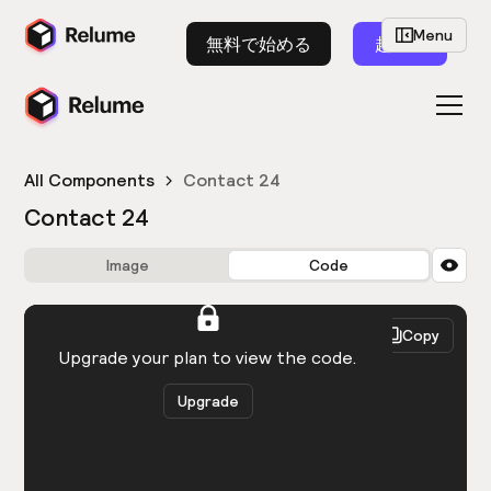
Menu
無料で始める
起動
All Components
Contact 24
Contact 24
Image
Code
HTML
React
Copy
You need to be logged in to view the code.
Upgrade your plan to view the code.
Upgrade
Get the code