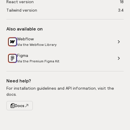
React version
18
Tailwind version
3.4
Also available on
Webflow
Via the Webflow Library
Figma
Via the Premium Figma Kit
Need help?
For installation guidelines and API information, visit the
docs.
Docs