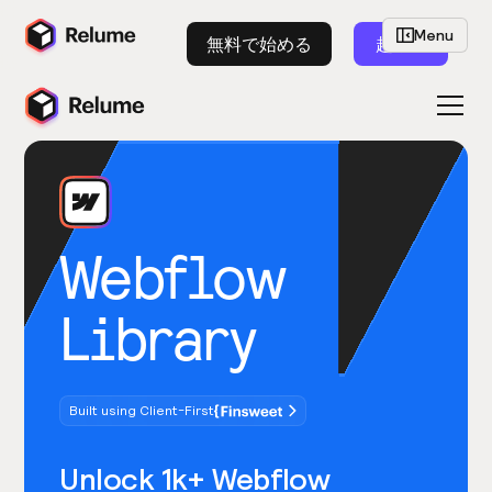
Menu
無料で始める
起動
Webflow
Library
Built using Client-First
Unlock 1k+ Webflow