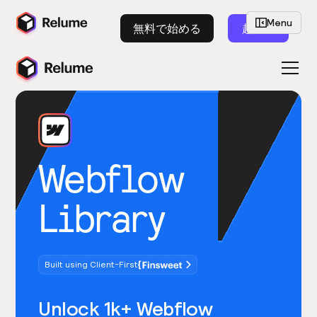
Menu
無料で始める
起動
Webflow
Library
Built using Client-First
Unlock 1k+ Webflow