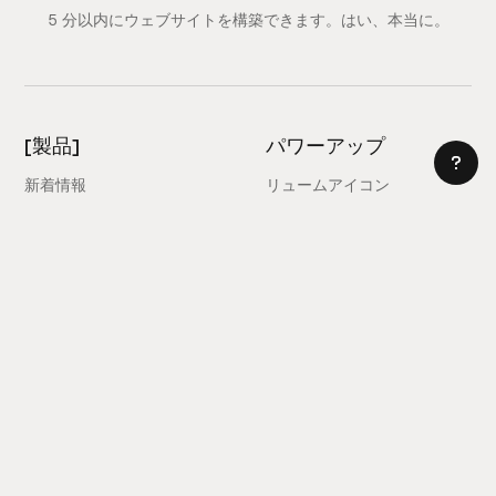
5 分以内にウェブサイトを構築できます。はい、本当に。
[製品]
パワーアップ
新着情報
リュームアイコン
AI サイトビルダー
カラーパレット
ウェブフローライブラリ
属性
フィグマライブラリー
無題の UI
リアクトライブラリ
学ぶ
図書館
ウェブフロースタイルガイド
クロームエクステンション
Site Builder Import
価格設定
クライアントファーストドキ
ュメント