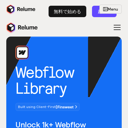
Menu
無料で始める
起動
Webflow
Library
Built using Client-First
Unlock 1k+ Webflow