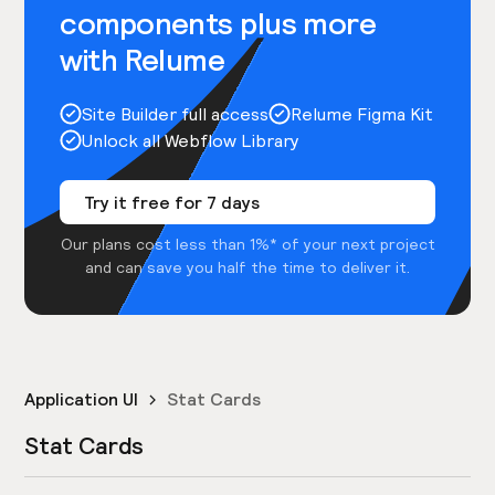
components plus more
with Relume
Site Builder full access
Relume Figma Kit
Unlock all Webflow Library
Try it free for 7 days
Our plans cost less than 1%* of your next project
and can save you half the time to deliver it.
Application UI
Stat Cards
Stat Cards