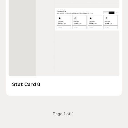
Stat Card 8
Page
1
of
1