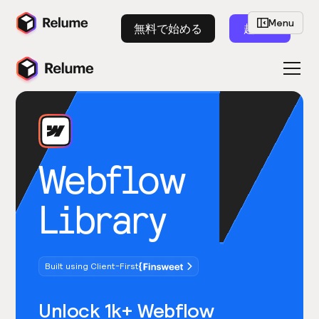
Menu
無料で始める
起動
Webflow
Library
Built using Client-First
Unlock 1k+ Webflow