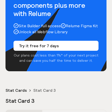
components plus more
with Relume
Site Builder full access
Relume Figma Kit
Unlock all Webflow Library
Try it free for 7 days
Our plans cost less than 1%* of your next project
and can save you half the time to deliver it.
Stat Cards
Stat Card 3
Stat Card 3