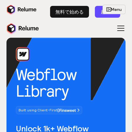
Menu
無料で始める
起動
Webflow
Library
Built using Client-First
Unlock 1k+ Webflow