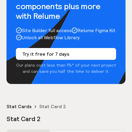
components plus more
with Relume
Site Builder full access
Relume Figma Kit
Unlock all Webflow Library
Try it free for 7 days
Our plans cost less than 1%* of your next project
and can save you half the time to deliver it.
Stat Cards
Stat Card 2
Stat Card 2