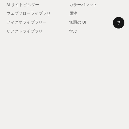
AI サイトビルダー
カラーパレット
ウェブフローライブラリ
属性
フィグマライブラリー
無題の UI
リアクトライブラリ
学ぶ
図書館
ウェブフロースタイルガイド
クロームエクステンション
Site Builder Import
価格設定
クライアントファーストドキ
ュメント
コミュニティ
会社
Community Love
採用情報
雇用!
ショーケース
セールスに問い合わせる
インスピレーションフィード
サポート
スラック
よくある質問
コンポーネントをリクエスト
プライバシーポリシー