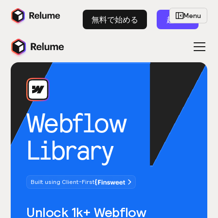
Menu
無料で始める
起動
Webflow
Library
Built using Client-First
Unlock 1k+ Webflow