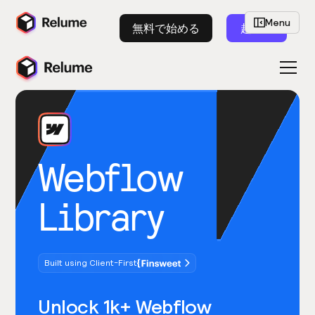
Menu
無料で始める
起動
Webflow
Library
Built using Client-First
Unlock 1k+ Webflow