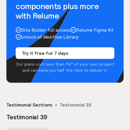
components plus more
with Relume
Site Builder full access
Relume Figma Kit
Unlock all Webflow Library
Try it free for 7 days
Our plans cost less than 1%* of your next project
and can save you half the time to deliver it.
Testimonial Sections
Testimonial 39
Testimonial 39