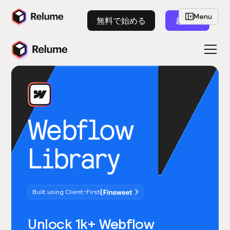
Menu
無料で始める
起動
Webflow
Library
Built using Client-First
Unlock 1k+ Webflow