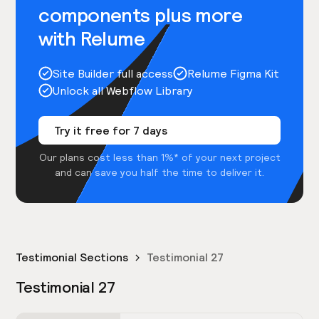
components plus more
with Relume
Site Builder full access
Relume Figma Kit
Unlock all Webflow Library
Try it free for 7 days
Our plans cost less than 1%* of your next project
and can save you half the time to deliver it.
Testimonial Sections
Testimonial 27
Testimonial 27