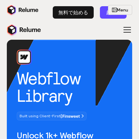
Menu
無料で始める
起動
Webflow
Library
Built using Client-First
Unlock 1k+ Webflow