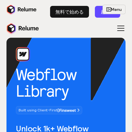
Menu
無料で始める
起動
Webflow
Library
Built using Client-First
Unlock 1k+ Webflow