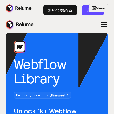
Menu
無料で始める
起動
Webflow
Library
Built using Client-First
Unlock 1k+ Webflow