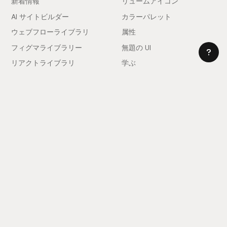
新着情報
リュームアイコン
AI サイトビルダー
カラーパレット
ウェブフローライブラリ
属性
フィグマライブラリー
無題の UI
リアクトライブラリ
学ぶ
図書館
ウェブフロースタイルガイド
クロームエクステンション
Site Builder Import
価格設定
クライアントファーストドキ
ュメント
コミュニティ
会社
Community Love
採用情報
雇用!
ショーケース
セールスに問い合わせる
インスピレーションフィード
サポート
スラック
よくある質問