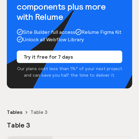
components plus more
with Relume
Site Builder full access
Relume Figma Kit
Unlock all Webflow Library
Try it free for 7 days
Our plans cost less than 1%* of your next project
and can save you half the time to deliver it.
Tables
Table 3
Table 3