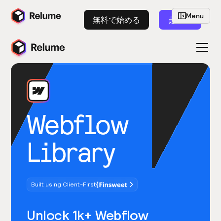
Menu
無料で始める
起動
Webflow
Library
Built using Client-First
Unlock 1k+ Webflow