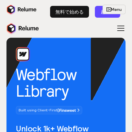
Menu
無料で始める
起動
Webflow
Library
Built using Client-First
Unlock 1k+ Webflow