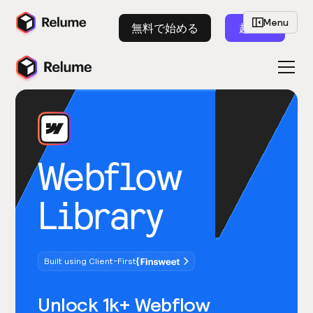
Menu
無料で始める
起動
Webflow
Library
Built using Client-First
Unlock 1k+ Webflow