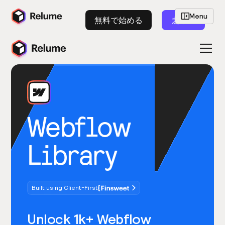
Menu
無料で始める
起動
Webflow
Library
Built using Client-First
Unlock 1k+ Webflow