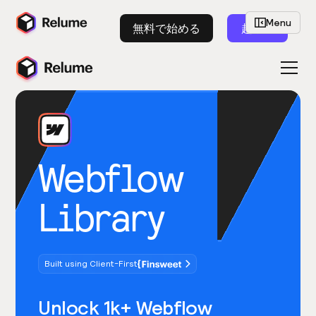
Menu
無料で始める
起動
Webflow
Library
Built using Client-First
Unlock 1k+ Webflow