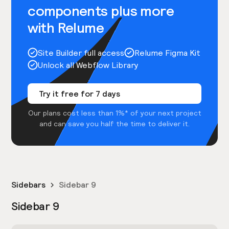
components plus more
with Relume
Site Builder full access
Relume Figma Kit
Unlock all Webflow Library
Try it free for 7 days
Our plans cost less than 1%* of your next project
and can save you half the time to deliver it.
Sidebars
Sidebar 9
Sidebar 9