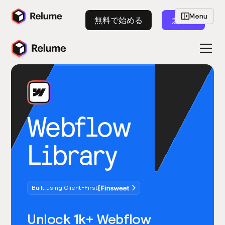
Menu
無料で始める
起動
Webflow
Library
Built using Client-First
Unlock 1k+ Webflow