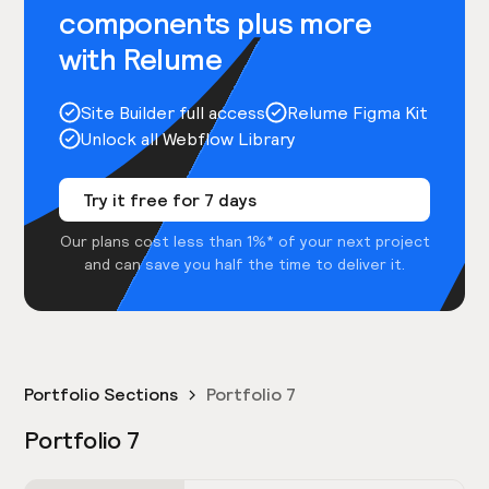
components plus more
with Relume
Site Builder full access
Relume Figma Kit
Unlock all Webflow Library
Try it free for 7 days
Our plans cost less than 1%* of your next project
and can save you half the time to deliver it.
Portfolio Sections
Portfolio 7
Portfolio 7