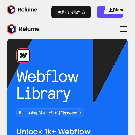
Menu
無料で始める
起動
Webflow
Library
Built using Client-First
Unlock 1k+ Webflow