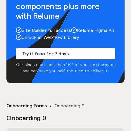
components plus more
with Relume
Site Builder full access
Relume Figma Kit
Unlock all Webflow Library
Try it free for 7 days
Our plans cost less than 1%* of your next project
and can save you half the time to deliver it.
Onboarding Forms
Onboarding 9
Onboarding 9