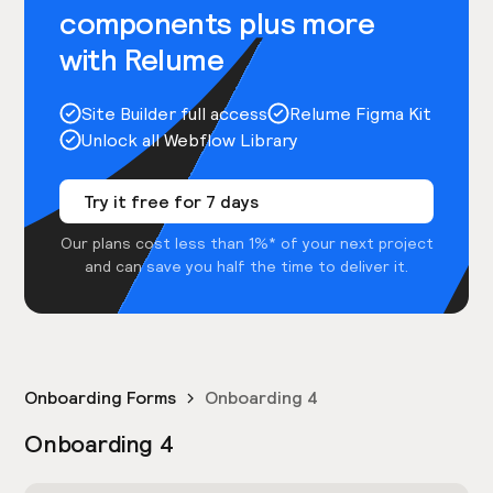
components plus more
with Relume
Site Builder full access
Relume Figma Kit
Unlock all Webflow Library
Try it free for 7 days
Our plans cost less than 1%* of your next project
and can save you half the time to deliver it.
Onboarding Forms
Onboarding 4
Onboarding 4