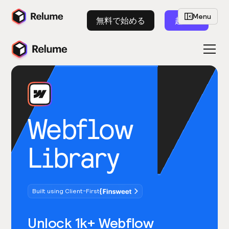
Menu
無料で始める
起動
Webflow
Library
Built using Client-First
Unlock 1k+ Webflow