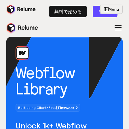
Menu
無料で始める
起動
Webflow
Library
Built using Client-First
Unlock 1k+ Webflow