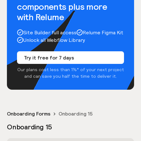
components plus more
with Relume
Site Builder full access
Relume Figma Kit
Unlock all Webflow Library
Try it free for 7 days
Our plans cost less than 1%* of your next project
and can save you half the time to deliver it.
Onboarding Forms
Onboarding 15
Onboarding 15