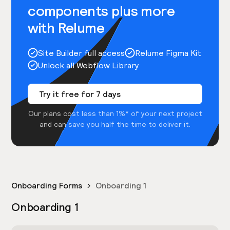
components plus more
with Relume
Site Builder full access
Relume Figma Kit
Unlock all Webflow Library
Try it free for 7 days
Our plans cost less than 1%* of your next project
and can save you half the time to deliver it.
Onboarding Forms
Onboarding 1
Onboarding 1