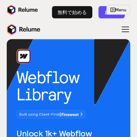
Menu
無料で始める
起動
Webflow
Library
Built using Client-First
Unlock 1k+ Webflow