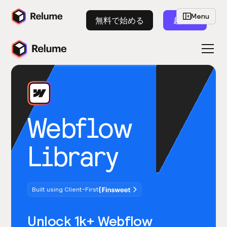
Menu
無料で始める
起動
Webflow
Library
Built using Client-First
Unlock 1k+ Webflow