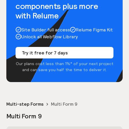
components plus more
with Relume
Site Builder full access
Relume Figma Kit
Unlock all Webflow Library
Try it free for 7 days
Our plans cost less than 1%* of your next project
and can save you half the time to deliver it.
Multi-step Forms
Multi Form 9
Multi Form 9