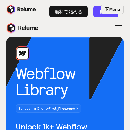
Menu
無料で始める
起動
Webflow
Library
Built using Client-First
Unlock 1k+ Webflow