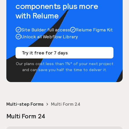
components plus more
with Relume
Site Builder full access
Relume Figma Kit
Unlock all Webflow Library
Try it free for 7 days
Our plans cost less than 1%* of your next project
and can save you half the time to deliver it.
Multi-step Forms
Multi Form 24
Multi Form 24