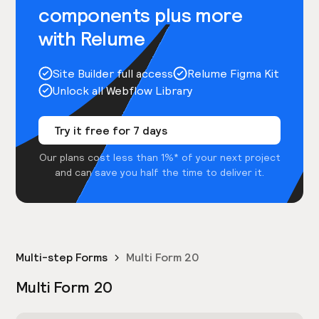
components plus more
with Relume
Site Builder full access
Relume Figma Kit
Unlock all Webflow Library
Try it free for 7 days
Our plans cost less than 1%* of your next project
and can save you half the time to deliver it.
Multi-step Forms
Multi Form 20
Multi Form 20