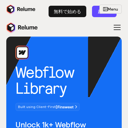
Menu
無料で始める
起動
Webflow
Library
Built using Client-First
Unlock 1k+ Webflow