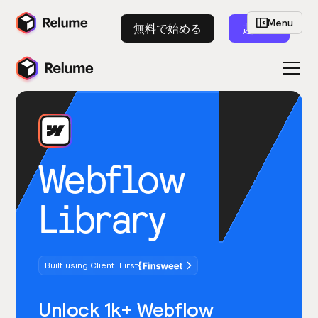
Menu
無料で始める
起動
Webflow
Library
Built using Client-First
Unlock 1k+ Webflow