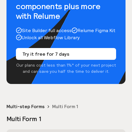
components plus more
with Relume
Site Builder full access
Relume Figma Kit
Unlock all Webflow Library
Try it free for 7 days
Our plans cost less than 1%* of your next project
and can save you half the time to deliver it.
Multi-step Forms
Multi Form 1
Multi Form 1