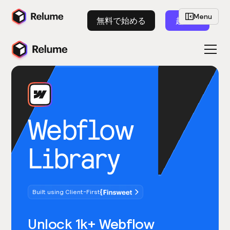
Menu
無料で始める
起動
Webflow
Library
Built using Client-First
Unlock 1k+ Webflow