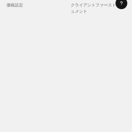
価格設定
クライアントファーストドキ
ュメント
コミュニティ
会社
Community Love
採用情報
雇用!
ショーケース
セールスに問い合わせる
インスピレーションフィード
サポート
スラック
よくある質問
コンポーネントをリクエスト
プライバシーポリシー
する
利用規約
フィードバックを送信
ライセンス契約
専門家を雇う
クッキー設定
アフィリエイトになる