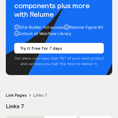
components plus more
with Relume
Site Builder full access
Relume Figma Kit
Unlock all Webflow Library
Try it free for 7 days
Our plans cost less than 1%* of your next project
and can save you half the time to deliver it.
Link Pages
Links 7
Links 7