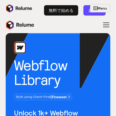
Menu
無料で始める
起動
Webflow
Library
Built using Client-First
Unlock 1k+ Webflow