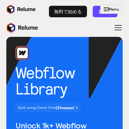
Menu
無料で始める
起動
Webflow
Library
Built using Client-First
Unlock 1k+ Webflow