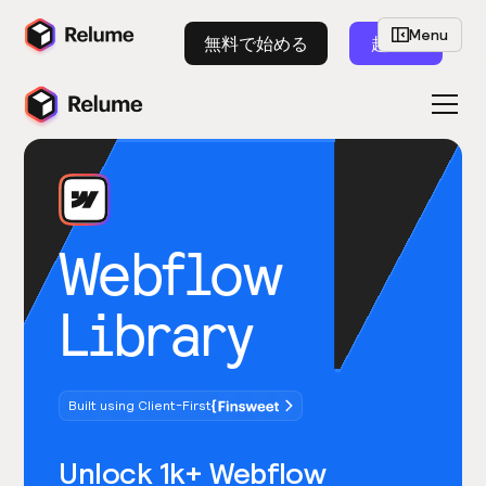
Menu
無料で始める
起動
Webflow
Library
Built using Client-First
Unlock 1k+ Webflow